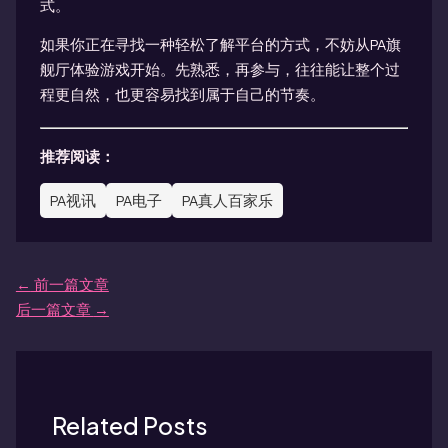
式。
如果你正在寻找一种轻松了解平台的方式，不妨从PA旗
舰厅体验游戏开始。先熟悉，再参与，往往能让整个过
程更自然，也更容易找到属于自己的节奏。
推荐阅读：
PA视讯
PA电子
PA真人百家乐
←
前一篇文章
后一篇文章
→
Related Posts