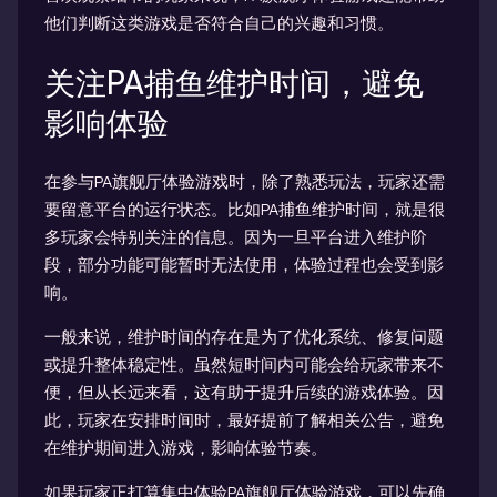
他们判断这类游戏是否符合自己的兴趣和习惯。
关注PA捕鱼维护时间，避免
影响体验
在参与PA旗舰厅体验游戏时，除了熟悉玩法，玩家还需
要留意平台的运行状态。比如PA捕鱼维护时间，就是很
多玩家会特别关注的信息。因为一旦平台进入维护阶
段，部分功能可能暂时无法使用，体验过程也会受到影
响。
一般来说，维护时间的存在是为了优化系统、修复问题
或提升整体稳定性。虽然短时间内可能会给玩家带来不
便，但从长远来看，这有助于提升后续的游戏体验。因
此，玩家在安排时间时，最好提前了解相关公告，避免
在维护期间进入游戏，影响体验节奏。
如果玩家正打算集中体验PA旗舰厅体验游戏，可以先确