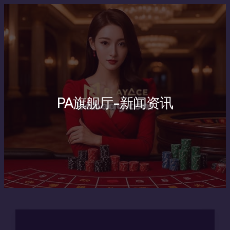
跳
PA
PA
PA
了
PA
PA
认
PA
了
PA
Main
Menu
至
旗
旗
旗
解
旗
旗
识
旗
解
旗
内
舰
舰
舰
PA
舰
舰
PA
舰
PA
舰
容
厅
厅
厅
旗
厅
厅
旗
厅
旗
厅
app
怎
app
舰
返
app
舰
适
舰
试
下
么
是
厅
水
下
厅：
合
厅：
玩
载
切
否
注
自
载
一
做
从
有
荣
换
支
册
动
后
个
SEO
名
什
PA旗舰厅-新闻资讯
耀
账
持
流
到
打
更
优
称
么
手
号：
分
程
账
不
容
化
到
限
机：
先
销：
前
吗
开
易
吗
平
制？
便
弄
先
的
怎
理
台
先
捷
清
看
准
么
解
认
了
体
入
清
备
办
的
知
解
验
口
功
娱
基
从
再
能
乐
本
正
操
定
选
规
确
作
位
择
则