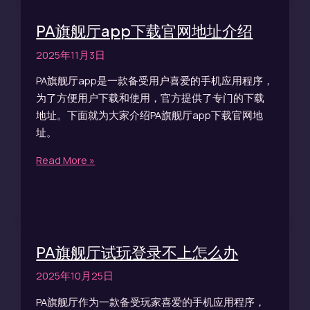
PA旗舰厅app下载官网地址介绍
2025年11月3日
PA旗舰厅app是一款备受用户喜爱的手机应用程序，
为了方便用户下载和使用，官方提供了专门的下载
地址。下面就为大家介绍PA旗舰厅app下载官网地
址。
Read More »
PA旗舰厅试玩登录不上怎么办
2025年10月25日
PA旗舰厅作为一款备受玩家喜爱的手机应用程序，