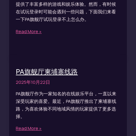
提供了丰富多样的游戏和娱乐体验。然而，有时候
在试玩登录时可能会遇到一些问题，下面我们来看
一下PA旗舰厅试玩登录不上怎么办。
Read More »
PA旗舰厅柬埔寨线路
2025年10月22日
PA旗舰厅作为一家知名的在线娱乐平台，一直以来
深受玩家的喜爱。最近，PA旗舰厅推出了柬埔寨线
路，为喜欢体验不同地域风情的玩家提供了更多选
择。
Read More »