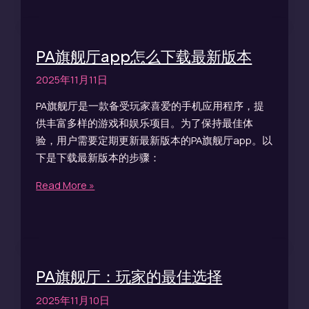
PA旗舰厅app怎么下载最新版本
2025年11月11日
PA旗舰厅是一款备受玩家喜爱的手机应用程序，提
供丰富多样的游戏和娱乐项目。为了保持最佳体
验，用户需要定期更新最新版本的PA旗舰厅app。以
下是下载最新版本的步骤：
Read More »
PA旗舰厅：玩家的最佳选择
2025年11月10日