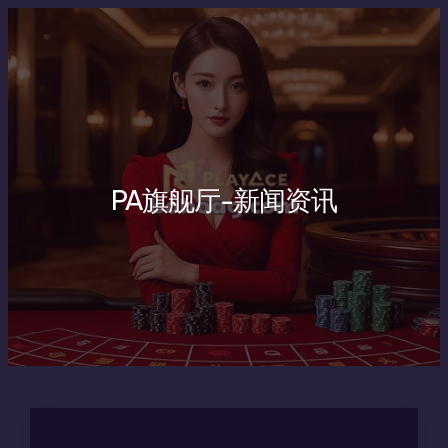
跳
PA
PA
PA
PA
PA
PA
PA
PA
PA
PA
Main
Menu
至
旗
旗
旗
旗
旗
旗
旗
旗
旗
旗
内
舰
舰
舰
舰
舰
舰
舰
舰
舰
舰
容
厅
厅
厅
厅
厅：
厅
厅
厅
厅
厅
能
主
代
app
玩
绑
app
试
柬
轮
不
播
理
怎
家
定
下
玩
埔
盘
能
真
后
么
的
微
载
登
寨
游
用
人
台
下
最
信
官
录
线
戏：
PA旗舰厅-新闻资讯
指
在
教
载
佳
教
网
不
路
带
纹
线：
程
最
选
程
地
上
你
登
玩
新
择
址
怎
领
录
家
版
介
么
略
的
本
绍
办
真
新
实
宠
赌
场
体
验