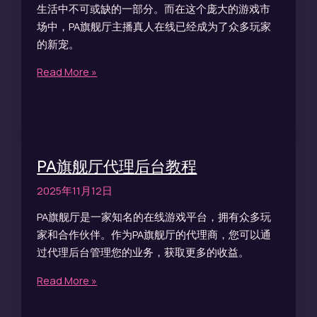
生活中不可或缺的一部分。而在这个庞大的游戏市
场中，PA旗舰厅主播真人在线已经成为了众多玩家
的新宠。
Read More »
PA旗舰厅代理后台教程
2025年11月12日
PA旗舰厅是一家知名的在线游戏平台，拥有众多玩
家和合作伙伴。作为PA旗舰厅的代理商，您可以通
过代理后台管理您的业务，获取更多的收益。
Read More »