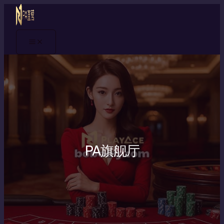
Main
跳
PA
PA
PA
了
PA
PA
认
PA
了
PA
Menu
至
旗
旗
旗
解
旗
旗
识
旗
解
旗
内
舰
舰
舰
PA
舰
舰
PA
舰
PA
舰
容
厅
厅
厅
旗
厅
厅
旗
厅
旗
厅
app
怎
app
舰
返
app
舰
适
舰
试
下
么
是
厅
水
下
厅：
合
厅：
玩
载
切
否
注
自
载
一
做
从
有
荣
换
支
册
动
后
个
SEO
名
什
耀
账
持
流
到
打
更
优
称
么
手
号：
分
程
账
不
容
化
到
限
机：
先
销：
前
吗
开
易
吗
平
制？
便
弄
先
的
怎
理
台
先
PA旗舰厅
捷
清
看
准
么
解
认
了
体
入
清
备
办
的
知
解
验
口
功
娱
基
从
再
能
乐
本
正
操
定
选
规
确
作
位
择
则